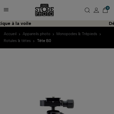
0
e à la voile
Déco
Accueil
Appareils photo
Monopodes & Trépieds
Rotules & têtes
Tête B0