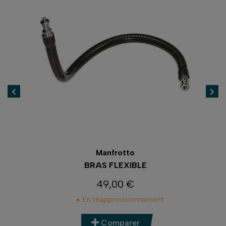
Manfrotto
ODE
BRAS FLEXIBLE
C
49,00 €
Prix
En réapprovisionnement
Comparer