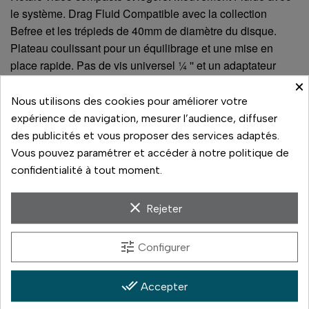
le système. Drag Fluid Compatible avec la collection
Befree et les trépieds de 40mm de diamètre du disque.
Plateau coulissant pour un équilibrage et une mise en
place rapide. Pas de vis universel ¼ '' et un adaptateur
3/8''.
×
Nous utilisons des cookies pour améliorer votre
expérience de navigation, mesurer l’audience, diffuser
À voir aussi sur la boutique
des publicités et vous proposer des services adaptés.
Vous pouvez paramétrer et accéder à notre politique de
confidentialité à tout moment.
Dans le même rayon, à comparer en magasin :
678 BASE PLIANTE POUR MONOPODE
(59 €)
clear
Rejeter
BRAS FLEXIBLE
(49 €)
COLONNE CENTRALE 556B BOL 50MM
(141 €)
tune
Configurer
magic arm + plateau rapide
(195 €)
done_all
Accepter