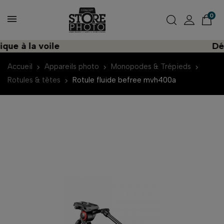
0
e à la voile
Décou
Accueil
Appareils photo
Monopodes & Trépieds
Rotules & têtes
Rotule fluide befree mvh400a