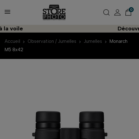
0
 voile
Découvrez 
Accueil
Observation / Jumelles
Jumelles
Monarch
M5 8x42