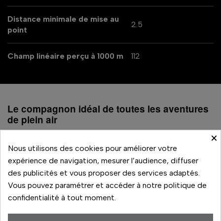
Distance minimale de mise au
2.5
point
Champ linéaire perçu à 1000 m
112
Le compagnon idéal de toutes les aventures
de plein air
×
Tant pour les loisirs sportifs tels que l’escalade ou la
Nous utilisons des cookies pour améliorer votre
randonnée en montagne que pour les passe-temps de
expérience de navigation, mesurer l’audience, diffuser
détente comme le camping ou l’observation d’oiseaux, les
des publicités et vous proposer des services adaptés.
jumelles MONARCH M5 offrent une qualité d’image
Vous pouvez paramétrer et accéder à notre politique de
robuste dans toutes les activités de plein air.
confidentialité à tout moment.
Des images nettes