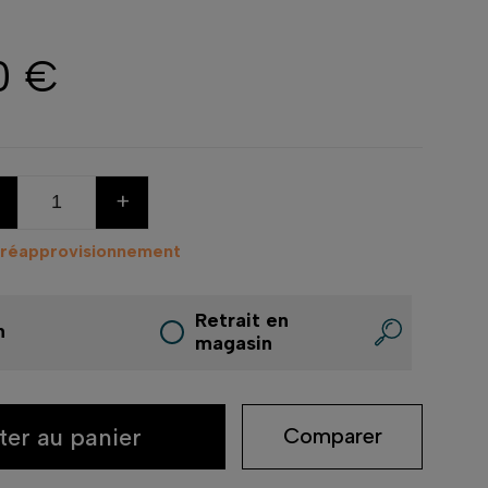
0 €
+
 réapprovisionnement
Retrait en
n
magasin
ter au panier
Comparer