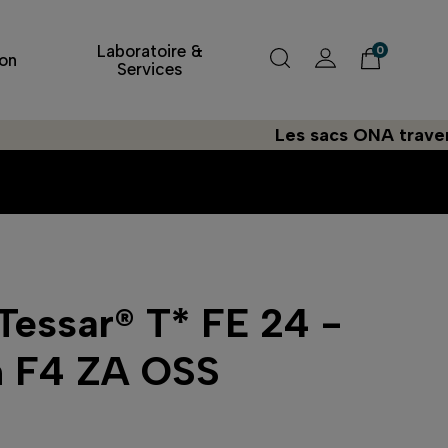
Laboratoire &
0
on
Services
Les sacs ONA traversent l'At
Tessar® T* FE 24 -
 F4 ZA OSS