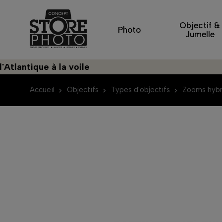
Objectif &
Photo
Jumelle
que à la voile
Déc
Accueil
Objectifs
Types d'objectifs
Zooms hybr