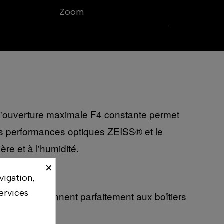
Zoom
. L'ouverture maximale F4 constante permet
les performances optiques ZEISS® et le
re et à l'humidité.
×
vigation,
ervices
sar® conviennent parfaitement aux boîtiers