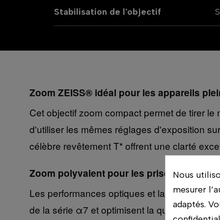
Stabilisation de l'objectif
S
Zoom ZEISS® idéal pour les appareils plei
Cet objectif zoom compact permet de tirer le
d'utiliser les mêmes réglages d'exposition su
célèbre revêtement T* offrent une clarté excep
Zoom polyvalent pour les prises de vue de
Nous utilis
mesurer l’a
Les performances optiques et la plage de fo
adaptés. Vo
de la série α7 et optimisent la qualité de l'i
confidentia