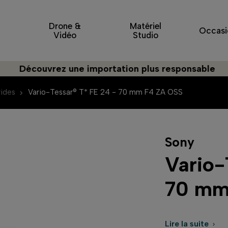
Drone &
Matériel
Occasi
Vidéo
Studio
ouvrez une importation plus responsable
ides
Vario-Tessar® T* FE 24 - 70 mm F4 ZA OSS
Sony
Vario-
70 mm
Lire la suite
