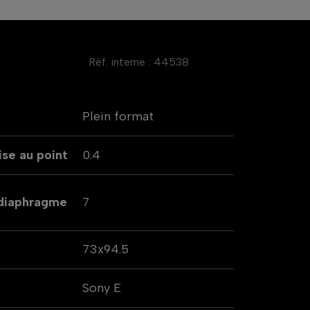
Réf. interne :
44538
Plein format
se au point
0.4
 diaphragme
7
73x94.5
Sony E