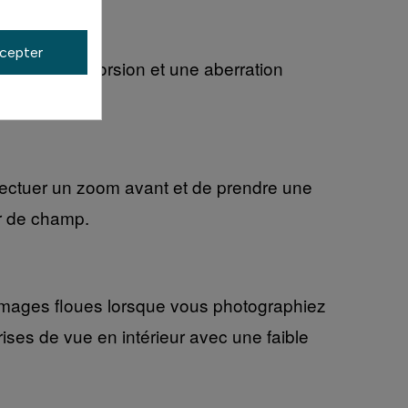
cepter
avec une distorsion et une aberration
effectuer un zoom avant et de prendre une
ur de champ.
images floues lorsque vous photographiez
rises de vue en intérieur avec une faible