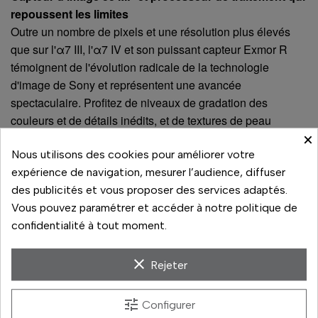
repoussent les limites
Outre un nombre de pixels et une résolution plus élevés
que sur l'α7 III, l'α7 IV et son puissant capteur Exmor R
témoignent de l'évolution radicale de la technologie
d'image de Sony et représentent une avancée
spectaculaire. Profitez de niveaux de gradation des
couleurs et de détails inédits, et de textures de peau
×
naturelles.
Nous utilisons des cookies pour améliorer votre
expérience de navigation, mesurer l’audience, diffuser
des publicités et vous proposer des services adaptés.
Vous pouvez paramétrer et accéder à notre politique de
confidentialité à tout moment.
clear
Rejeter
tune
Configurer