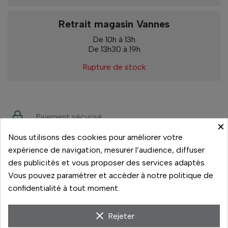
Retrait magasin Vannes
De 10h à 13h
De 13h30 à 19h
Rupture de stock
Paiement sécurisé
×
Nous utilisons des cookies pour améliorer votre
14 jours pour changer d'avis
expérience de navigation, mesurer l’audience, diffuser
Livraison rapide
des publicités et vous proposer des services adaptés.
Vous pouvez paramétrer et accéder à notre politique de
Paiement 3x sans frais
confidentialité à tout moment.
clear
Rejeter