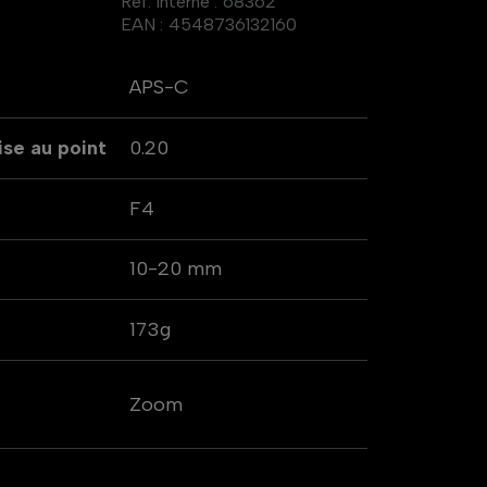
Réf. interne :
68362
EAN :
4548736132160
APS-C
se au point
0.20
F4
10-20 mm
173g
Zoom