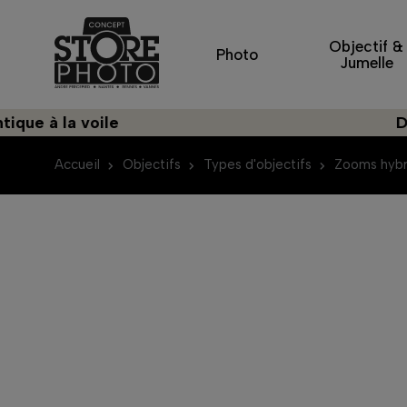
Objectif &
Photo
Jumelle
 la voile
Découvr
Accueil
Objectifs
Types d'objectifs
Zooms hybr