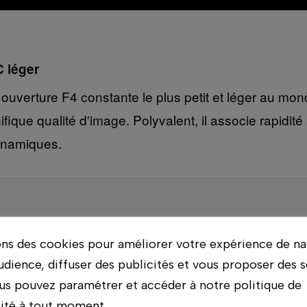
 léger
uverture F4 constante le plus petit et léger au mo
ifique qualité d'image. Polyvalent, il associe rapidi
dynamiques.
 boîtier plein format, l'appareil recadrera automatiq
ons des cookies pour améliorer votre expérience de na
udience, diffuser des publicités et vous proposer des s
us pouvez paramétrer et accéder à notre politique de
lité à tout moment.