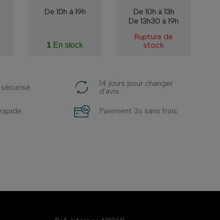
De 10h à 19h
De 10h à 13h
De 13h30 à 19h
Rupture de
stock
1
En stock
14 jours pour changer
 sécurisé
d'avis
 rapide
Paiement 3x sans frais