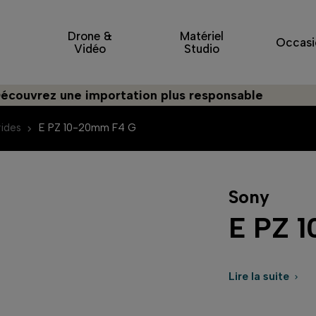
Drone &
Matériel
Occasi
Vidéo
Studio
ez une importation plus responsable
ides
E PZ 10-20mm F4 G
Sony
E PZ 
Lire la suite
