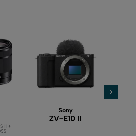
Sony
ZV-E10 II
A
 II +
+ E 
OSS