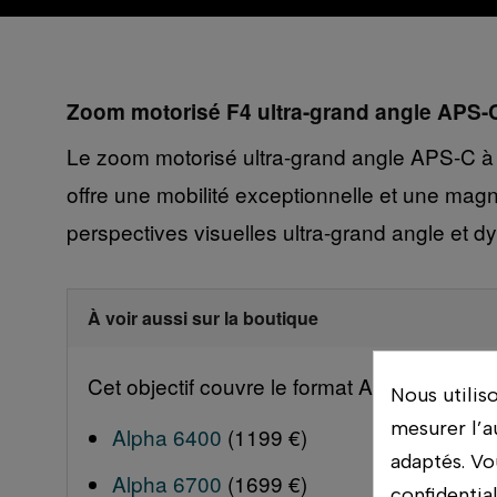
Zoom motorisé F4 ultra-grand angle APS-C
Le zoom motorisé ultra-grand angle APS-C à o
offre une mobilité exceptionnelle et une magn
perspectives visuelles ultra-grand angle et 
À voir aussi sur la boutique
Cet objectif couvre le format APS-C : sur un
Nous utilis
mesurer l’a
Alpha 6400
(1199 €)
adaptés. Vo
Alpha 6700
(1699 €)
confidentia