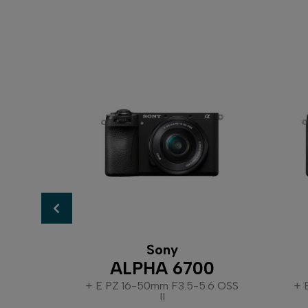
Sony
00
ALPHA 6700
+ E PZ 16-50mm F3.5-5.6 OSS
+ 
II