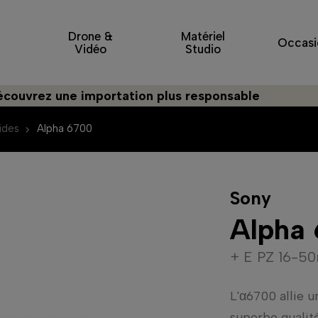
Drone &
Matériel
Occasi
Vidéo
Studio
 une importation plus responsable
ides
Alpha 6700
Sony
Alpha
+ E PZ 16-50
L'α6700 allie un
superbe qualité