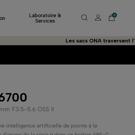
Laboratoire &
0
on
Services
Les sacs ONA traversent l'Atlantiq
 6700
mm F3.5-5.6 OSS II
e intelligence artificielle de pointe à la
 d'image de la série α dans un boîtier APS-C