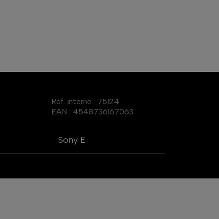
Réf. interne :
75124
EAN :
4548736167063
Sony E