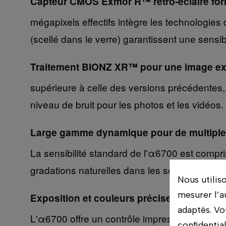
Capteur CMOS Exmor R™ rétro-éclairé fo
mégapixels effectifs intègre les technologies 
(scellé dans le verre) garantissent une sens
Traitement BIONZ XR™ pour une image ext
supérieure à celle des versions précédentes,
niveau de bruit pour les photos et les vidéos.
Large gamme dynamique pour de multiples
La sensibilité standard de l'α6700 est compr
gradations naturelles dans les scènes à fort 
Nous utilis
mesurer l’a
Exposition et couleurs précises et réguliè
adaptés. Vo
L'α6700 offre un contrôle impressionnant de 
confidentia