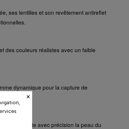
e, ses lentilles et son revêtement antireflet
tionnelles.
 des couleurs réalistes avec un faible
 gamme dynamique pour la capture de
×
vigation,
ervices
matique détecte avec précision la peau du