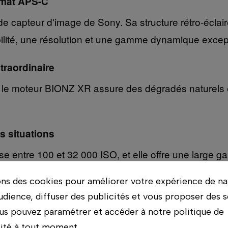
rmat APS-C
de capteur d'image de Sony. Sa structure rétro-éclairé
ibilité, une résolution et une gamme dynamique excep
raordinaire
 le moteur BIONZ XR assure des dégradés naturels et
 situations
ise entre 100 et 32 000 ISO, et elle offre une large
contraste, sans reflets parasites ni ombres bloquées.
ons des cookies pour améliorer votre expérience de na
udience, diffuser des publicités et vous proposer des s
res
us pouvez paramétrer et accéder à notre politique de
l'exposition. Le nouvel algorithme d'exposition auto
lité à tout moment.