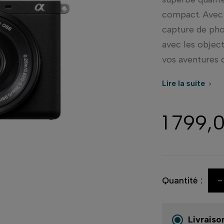
compact. Avec 
capture de pho
avec les object
vos aventures c
Lire la suite

1 799,
-
Quantité :
Livraiso