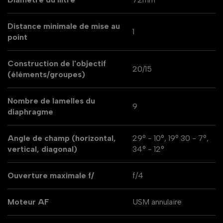
Distance minimale de mise au
1
point
Construction de l'objectif
20/15
(éléments/groupes)
Nombre de lamelles du
9
diaphragme
Angle de champ (horizontal,
29° - 10°, 19° 30 - 7°,
vertical, diagonal)
34° - 12°
Ouverture maximale f/
f/4
Moteur AF
USM annulaire