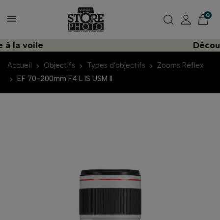
0
a voile
Découvrez
Accueil
Objectifs
Types d'objectifs
Zooms Réflex
EF 70-200mm F4 L IS USM II