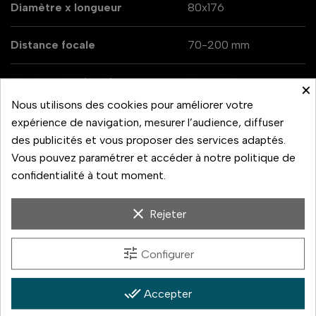
Diamètre x longueur
80x176
Distance focale
70-200 mm
Monture d'objectif
Canon EF
×
Nous utilisons des cookies pour améliorer votre
Stabilisation optique
expérience de navigation, mesurer l’audience, diffuser
Stabilisation de l'objectif
IS
des publicités et vous proposer des services adaptés.
Vous pouvez paramétrer et accéder à notre politique de
Poids
780
confidentialité à tout moment.
Type de focale
Zoom
clear
Rejeter
tune
Configurer
Le téléobjectif professionnel ultraportable
done_all
Accepter
stabilisé