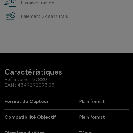
Livraison rapide
Paiement 3x sans frais
Caractéristiques
Réf. interne :
57880
EAN :
4549292095135
Format de Capteur
Plein format
Compatibilité Objectif
Plein format
Diamètre du filtre
72mm