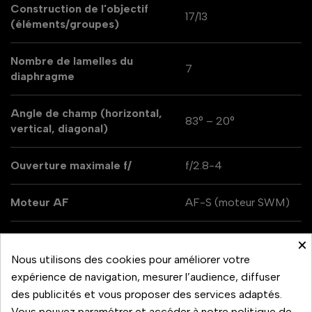
Construction de l'objectif
17/13
(éléments/groupes)
Nombre de lamelles du
7
diaphragme
Angle de champ (horizontal,
83° – 20°
vertical, diagonal)
Ouverture maximale f/
f/2.8-4
Moteur AF
AF-S (moteur SWM)
Distance focale
16-80 mm
×
Nous utilisons des cookies pour améliorer votre
Monture d'objectif
Nikon AF
expérience de navigation, mesurer l’audience, diffuser
des publicités et vous proposer des services adaptés.
Vous pouvez paramétrer et accéder à notre politique de