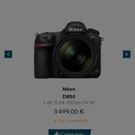
Nikon
D7500
+ AF-S DX 18-140mm F3.5-5.6G ED VR
1 478,00 €
Prix
En stock
Comparer