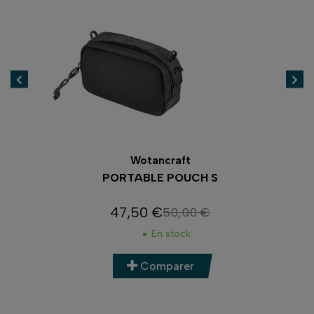
Wotancraft
PORTABLE POUCH S
P
47,50 €
50,00 €
Prix
Prix de base
En stock
Comparer