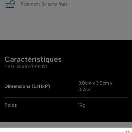
Paiement 3x sans frais
Caractéristiques
EAN :
850075812110
3.8cm x 3.8cm x
Dimensions (LxHxP)
0.7cm
Poids
19g