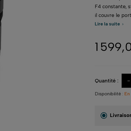
F4 constante, st
il couvre le por
Lire la suite

1 599,
-
Quantité :
Disponibilité :
En
Livraiso