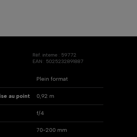
Réf. interne :
59772
EAN :
5025232891887
Plein format
se au point
0,92 m
f/4
70-200 mm