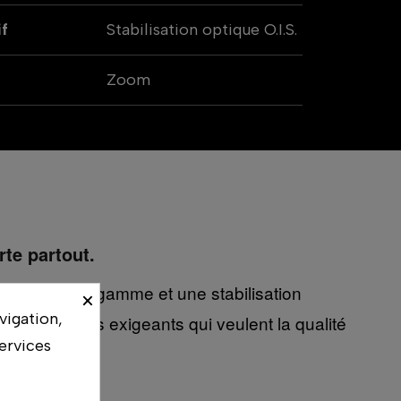
if
Stabilisation optique O.I.S.
Zoom
te partout.
que haut de gamme et une stabilisation
×
vigation,
s photographes exigeants qui veulent la qualité
ervices
t le voyage.