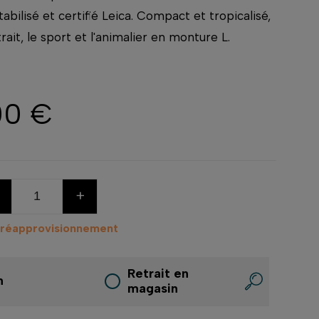
abilisé et certifié Leica. Compact et tropicalisé,
trait, le sport et l'animalier en monture L.
00 €
+
 réapprovisionnement
Retrait en
n
magasin