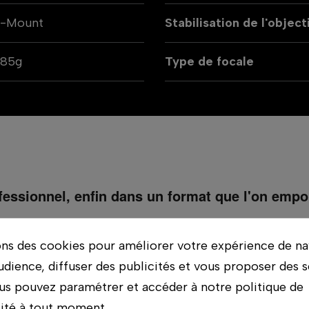
L-Mount
Stabilisation de l'object
985g
Type de focale
essionnel, enfin dans un format que l'on empor
une ouverture F4 constante, une construction opti
ons des cookies pour améliorer votre expérience de na
en monture L. Certifié Leica et tropicalisé, il vise le
udience, diffuser des publicités et vous proposer des s
eul objectif pour le portrait, le sport, le spectacle e
us pouvez paramétrer et accéder à notre politique de
lité à tout moment.