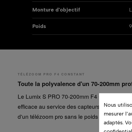
Monture d'objectif
Poids
TÉLÉZOOM PRO F4 CONSTANT
Toute la polyvalence d'un 70-200mm prof
Le Lumix S PRO 70-200mm F4 O.I.S. combine 
Nous utilis
efficace au service des capteurs plein format 
mesurer l’a
d'un télézoom pro sans le poids d'un F2.8. Un s
adaptés. Vo
confidentia