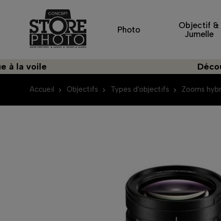
Objectif &
Photo
Jumelle
oile
Découvrez un
Accueil
Objectifs
Types d'objectifs
Zooms hybr