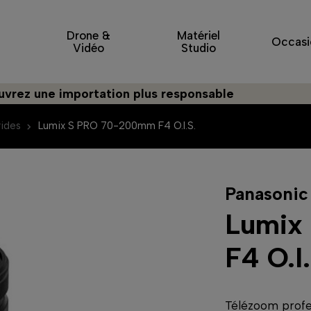
Drone &
Matériel
Occasi
Vidéo
Studio
e importation plus responsable
ides
Lumix S PRO 70-200mm F4 O.I.S.
Panasonic
Lumix
F4 O.I.
Télézoom profe