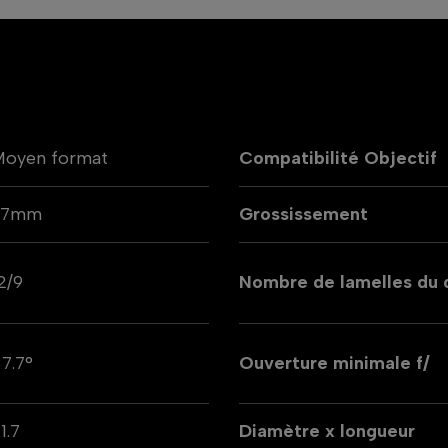
Moyen format
Compatibilité Objectif
77mm
Grossissement
2/9
Nombre de lamelles du
7.7°
Ouverture minimale f/
1.7
Diamètre x longueur