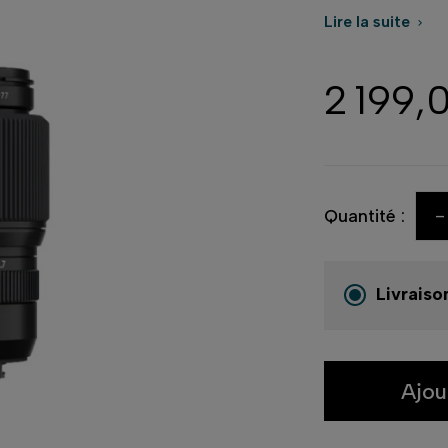
Lire la suite

2 199,
-
Quantité :
Livraiso
Ajou