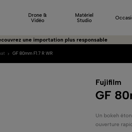
Drone &
Matériel
Occasi
Vidéo
Studio
 une importation plus responsable
mat
GF 80mm F1.7 R WR
Fujifilm
GF 80
Un bokeh étonn
ouverture rapi