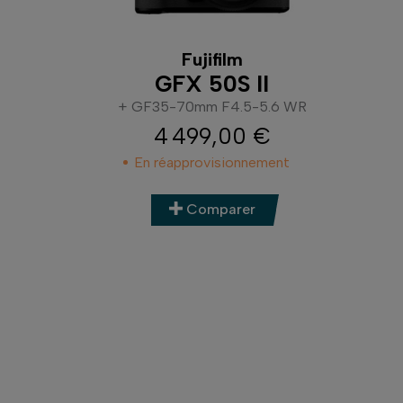
Fujifilm
GFX 50S II
+ GF35-70mm F4.5-5.6 WR
4 499,00 €
Prix
En réapprovisionnement
Comparer