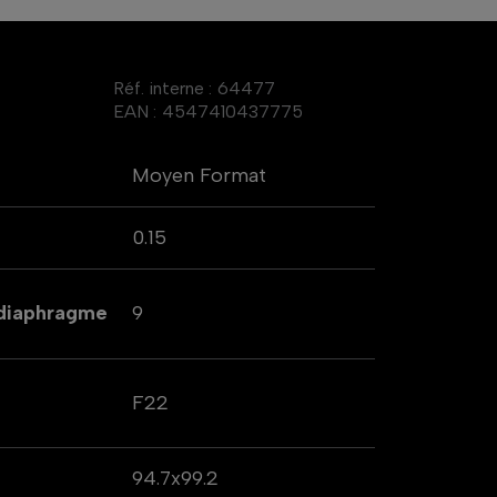
Réf. interne :
64477
EAN :
4547410437775
Moyen Format
0.15
 diaphragme
9
F22
94.7x99.2