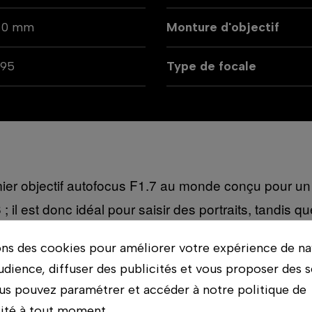
80 mm
Monture d'objectif
795
Type de focale
 objectif autofocus F1.7 au monde conçu pour un s
l est donc idéal pour saisir des portraits, tandis q
mement faible pour de délicieux arrière-plans flous q
ons des cookies pour améliorer votre expérience de na
ies, l’objectif peut résister à la pluie, à la poussi
udience, diffuser des publicités et vous proposer des s
des éléments qui pourraient interrompre votre photo
us pouvez paramétrer et accéder à notre politique de
lité à tout moment.