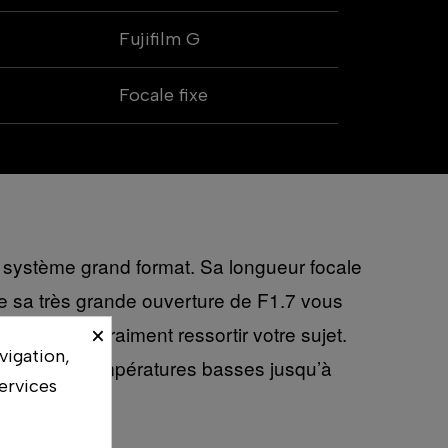
Fujifilm G
Focale fixe
ystème grand format. Sa longueur focale
ue sa très grande ouverture de F1.7 vous
ui feront vraiment ressortir votre sujet.
×
vigation,
ère et à des températures basses jusqu’à
ervices
graphie.