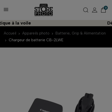
0
ue à la voile
Déco
Accueil
Appareils photo
Batterie, Grip & Alimentation
Chargeur de batterie CB-2LWE