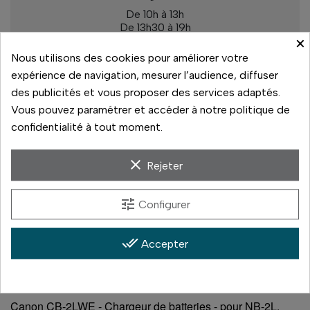
De 10h à 13h
De 13h30 à 19h
×
Rupture de stock
Nous utilisons des cookies pour améliorer votre
expérience de navigation, mesurer l’audience, diffuser
des publicités et vous proposer des services adaptés.
Vous pouvez paramétrer et accéder à notre politique de
Paiement sécurisé
confidentialité à tout moment.
14 jours pour changer d'avis
clear
Rejeter
Livraison rapide
tune
Configurer
Paiement 3x sans frais
done_all
Accepter
Canon CB-2LWE - Chargeur de batteries - pour NB-2L,