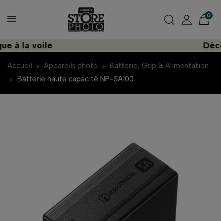
0
à la voile
Découv
Accueil
Appareils photo
Batterie, Grip & Alimentation
Batterie haute capacité NP-SA100