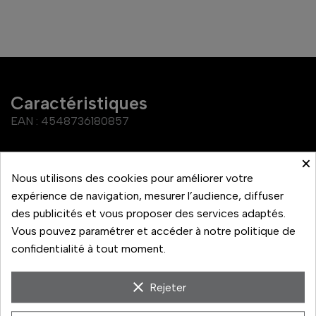
Caractéristiques
EAN :
4548736180857
×
Li-ion 20,9Wh,
Capacité de la batterie
2670mAh, 7,82V
Nous utilisons des cookies pour améliorer votre
expérience de navigation, mesurer l’audience, diffuser
Référence
NP-SA100
des publicités et vous proposer des services adaptés.
Vous pouvez paramétrer et accéder à notre politique de
confidentialité à tout moment.
clear
Rejeter
Avec environ 17% d'énergie en plus que la NP-FZ100, la
NP-SA100 est une puissante batterie de 20,9Wh,