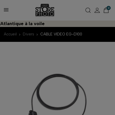
0
lantique à la voile
Accueil
Divers
CABLE VIDEO EG-D100