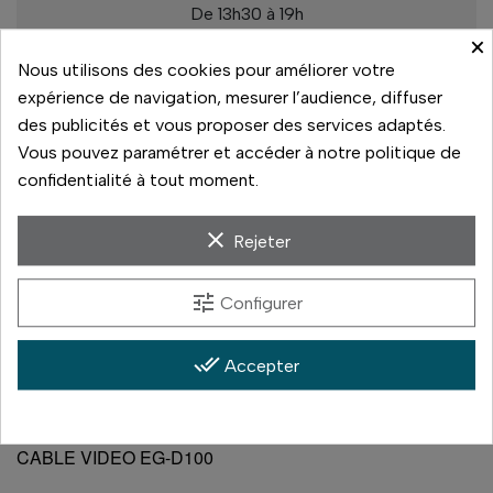
De 13h30 à 19h
×
Rupture de stock
Nous utilisons des cookies pour améliorer votre
expérience de navigation, mesurer l’audience, diffuser
des publicités et vous proposer des services adaptés.
Vous pouvez paramétrer et accéder à notre politique de
Paiement sécurisé
confidentialité à tout moment.
14 jours pour changer d'avis
clear
Rejeter
Livraison rapide
tune
Configurer
Paiement 3x sans frais
done_all
Accepter
CABLE VIDEO EG-D100