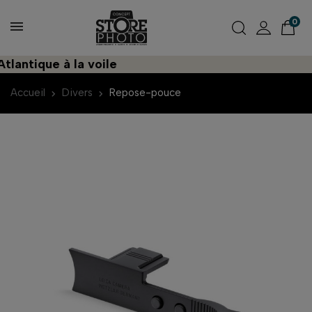
0
ntique à la voile
Accueil
Divers
Repose-pouce