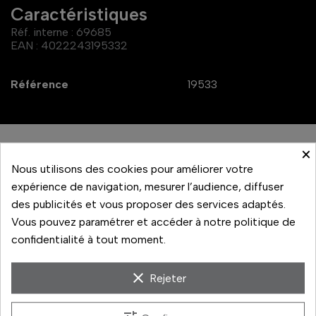
Caractéristiques
Réf. interne :
69685
EAN :
4022243195332
Référence
19533
×
Le repose pouce en aluminium ou en laiton peut être
Nous utilisons des cookies pour améliorer votre
inséré dans la griffe du Q3 pour une meilleure ergonomie.
expérience de navigation, mesurer l’audience, diffuser
En plus d'assurer une manipulation sûre de l'appareil
des publicités et vous proposer des services adaptés.
photo (en particulier lors de prises de vue photo et vidéo à
Vous pouvez paramétrer et accéder à notre politique de
une main), le repose pouce permet également une
confidentialité à tout moment.
meilleure stabilisation à main levée si vous travaillez en
pose longue.
clear
Rejeter