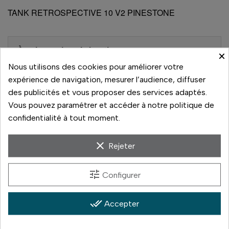
TANK RETROSPECTIVE 10 V2 PINESTONE
À voir aussi sur la boutique
×
Nous utilisons des cookies pour améliorer votre
Dans le même rayon, à comparer en magasin :
expérience de navigation, mesurer l’audience, diffuser
des publicités et vous proposer des services adaptés.
TANK BACKSTORY 13
(249 €)
Vous pouvez paramétrer et accéder à notre politique de
TANK ETUI HOUSSE ANTI-PLUIE
confidentialité à tout moment.
HYDROPHOBIA
(129 €)
TANK ETUI HOUSSE ANTI-PLUIE LARGE
(65 €)
clear
Rejeter
TANK ETUI HOUSSE HYDROPHOBIA M 24-70
V3
(129 €)
tune
Configurer
done_all
Accepter
Acheter chez Concept Store Photo