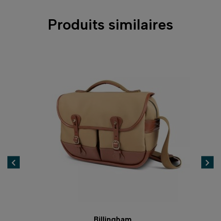
Produits similaires
AUTÉ
-5
Billingham