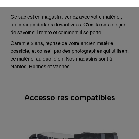
Ce sac est en magasin : venez avec votre matériel,
on le range dedans devant vous. C'est la seule façon
de savoir s'il rentre et comment il se porte.
Garantie 2 ans, reprise de votre ancien matériel
possible, et conseil par des photographes qui utilisent
ce matériel au quotidien. Nos magasins sont à
Nantes, Rennes et Vannes.
Accessoires compatibles