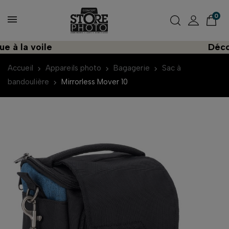
0
 la voile
Découvre
Accueil
Appareils photo
Bagagerie
Sac à
bandoulière
Mirrorless Mover 10