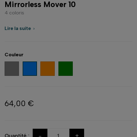
Mirrorless Mover 10
4 coloris
Lire la suite

Couleur
Gris
Orange
Vert
Bleu
64,00 €
-
+
Quantité :