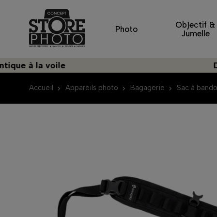
Objectif &
Photo
Jumelle
la voile
Découvre
Accueil
Appareils photo
Bagagerie
Sac à bando