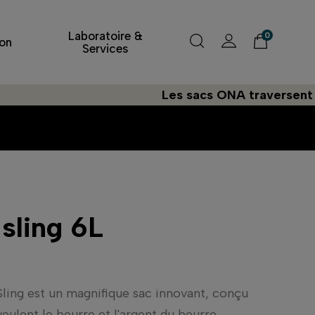
Laboratoire &
0
on
Services
Les sacs ONA traversent l'Atlanti
sling 6L
ing est un magnifique sac innovant, conçu
eulent le beurre et l'argent du beurre.