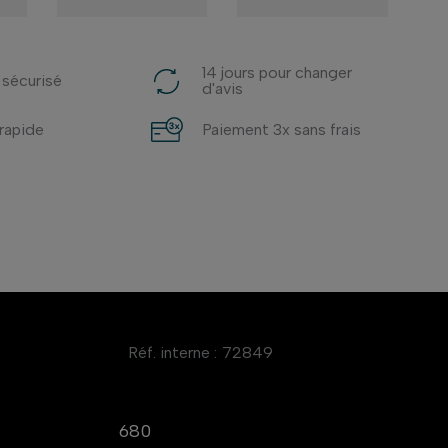
14 jours pour changer
 sécurisé
d'avis
 rapide
Paiement 3x sans frais
Réf. interne :
72849
680