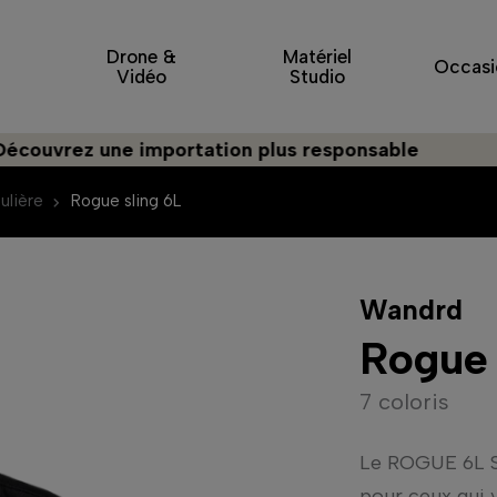
Drone &
Matériel
Occasi
Vidéo
Studio
z une importation plus responsable
ulière
Rogue sling 6L
Wandrd
Rogue 
7 coloris
Le ROGUE 6L Sl
pour ceux qui v