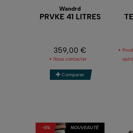
Wandrd
PRVKE 41 LITRES
T
359,00 €
Prod
Prix
Nous contacter
opti
Comparer
AUTÉ
-5%
NOUVEAUTÉ