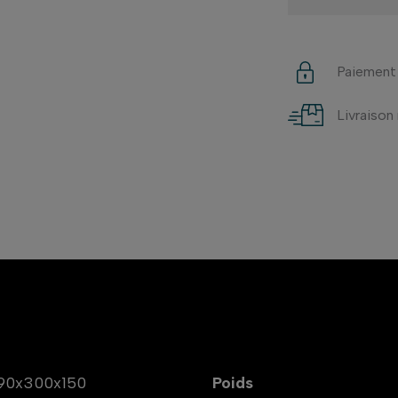
Paiement
Livraison
90x300x150
Poids