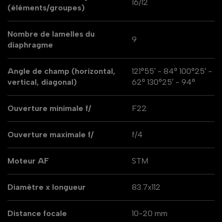
16/12
(éléments/groupes)
Nombre de lamelles du
9
diaphragme
Angle de champ (horizontal,
121°55′ - 84° 100°25′ -
vertical, diagonal)
62° 130°25′ - 94°
Ouverture minimale f/
F22
Ouverture maximale f/
f/4
Moteur AF
STM
Diamètre x longueur
83.7x112
Distance focale
10-20 mm