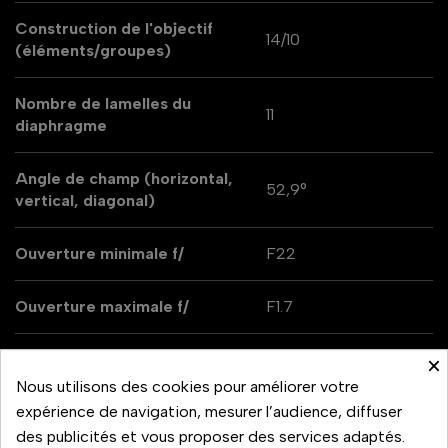
Construction de l'objectif
14/10
(éléments/groupes)
Nombre de lamelles du
11
diaphragme
Angle de champ (horizontal,
52,9°
vertical, diagonal)
Ouverture minimale f/
F22
Ouverture maximale f/
F1.7
Diamètre x longueur
94.7x99.3
×
Nous utilisons des cookies pour améliorer votre
expérience de navigation, mesurer l’audience, diffuser
Distance focale
55 mm
des publicités et vous proposer des services adaptés.