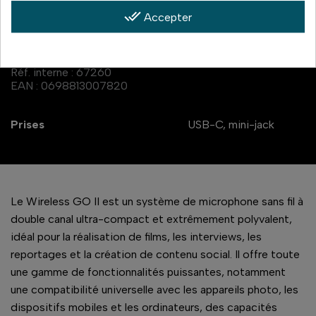
done_all
Accepter
Caractéristiques
Réf. interne :
67260
EAN :
0698813007820
Prises
USB-C, mini-jack
Le Wireless GO II est un système de microphone sans fil à
double canal ultra-compact et extrêmement polyvalent,
idéal pour la réalisation de films, les interviews, les
reportages et la création de contenu social. Il offre toute
une gamme de fonctionnalités puissantes, notamment
une compatibilité universelle avec les appareils photo, les
dispositifs mobiles et les ordinateurs, des capacités