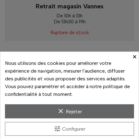
Retrait magasin Vannes
De 10h à 13h
De 13h30 à 19h
Rupture de stock
×
Paiement sécurisé
Nous utilisons des cookies pour améliorer votre
expérience de navigation, mesurer l’audience, diffuser
14 jours pour changer d'avis
des publicités et vous proposer des services adaptés.
Vous pouvez paramétrer et accéder à notre politique de
Livraison rapide
confidentialité à tout moment.
Paiement 3x sans frais
clear
Rejeter
tune
Configurer