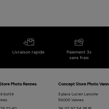
Livraison rapide
Paiement 3x
sans frais
Store Photo Rennes
Concept Store Photo Vann
ré botté
3 place Lucien Laroche
nnes
56000 Vannes
79 23 40
Tél.
02 97 54 38 81