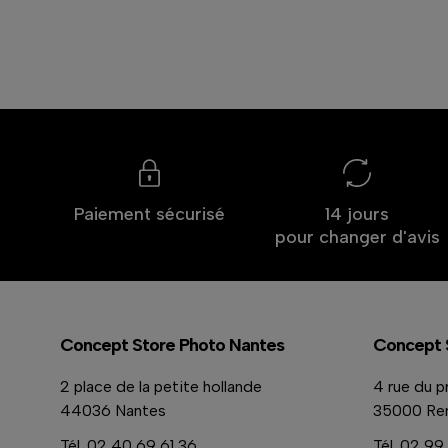
Paiement sécurisé
14 jours
pour changer d'avis
Concept Store Photo Nantes
Concept 
2 place de la petite hollande
4 rue du p
44036 Nantes
35000 Re
Tél.
02 40 69 61 36
Tél.
02 99 