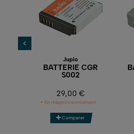
Jupio
BC-
BATTERIE CGR
B
S002
29,00 €
Prix
En réapprovisionnement
Comparer