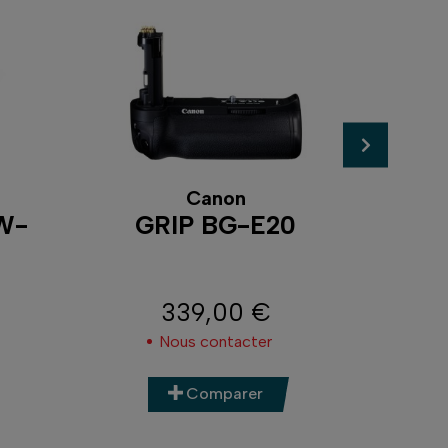
Canon
W-
GRIP BG-E20
B
339,00 €
Prix
Nous contacter
Comparer