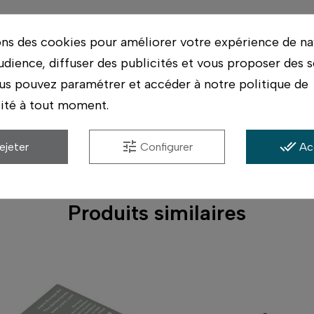
ons des cookies pour améliorer votre expérience de na
asins. On vérifie avec vous qu'il correspond bien à 
udience, diffuser des publicités et vous proposer des s
us pouvez paramétrer et accéder à notre politique de
lité à tout moment.
ériel possible, et conseil par des photographes qui ut
s.
tune
done_all
ejeter
Configurer
Ac
Produits similaires