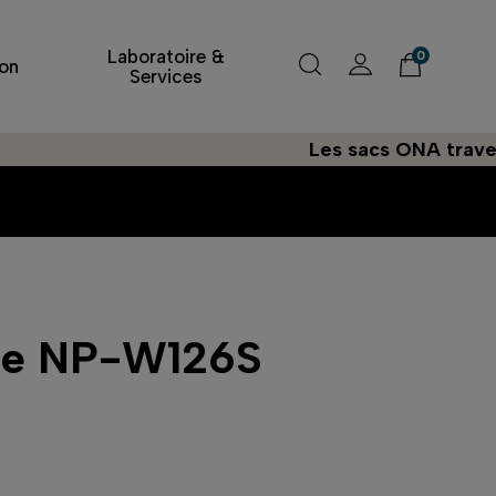
Laboratoire &
0
on
Services
Les sacs ONA traversent 
rie NP-W126S