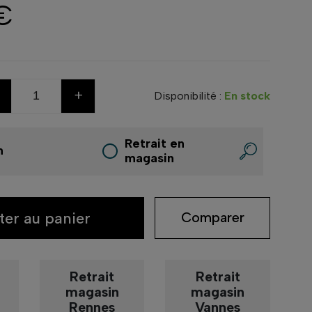
€
+
Disponibilité :
En stock
Retrait en
n
magasin
ter au panier
Comparer
Retrait
Retrait
magasin
magasin
Rennes
Vannes