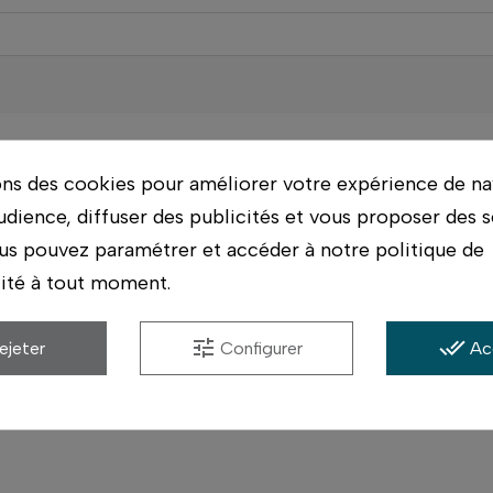
asins. On vérifie avec vous qu'il correspond bien à 
ons des cookies pour améliorer votre expérience de na
udience, diffuser des publicités et vous proposer des s
ériel possible, et conseil par des photographes qui ut
us pouvez paramétrer et accéder à notre politique de
s.
lité à tout moment.
tune
done_all
ejeter
Configurer
Ac
Accessoires compatibles