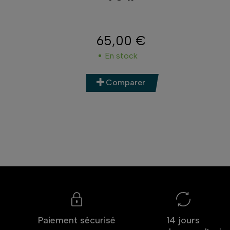
65,00 €
Prix
ment
En stock
Comparer
Paiement sécurisé
14 jours