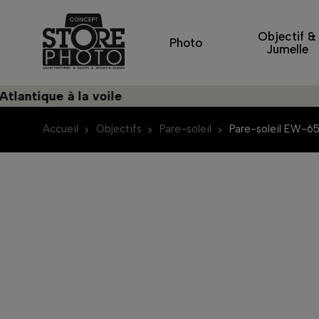
Objectif &
Photo
Jumelle
ique à la voile
D
Accueil
Objectifs
Pare-soleil
Pare-soleil EW-6