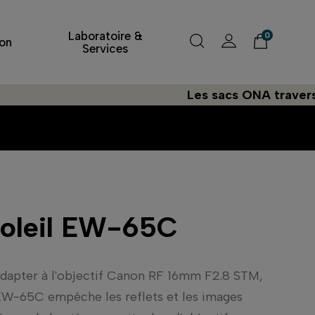
Laboratoire &
0
on
Services
Les sacs ONA traversent l'
soleil EW-65C
dapter à l'objectif Canon RF 16mm F2.8 STM,
 EW-65C empêche les reflets et les images