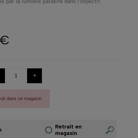
 par la lumière parasite dans l'objectif.
 €
+
ock dans ce magasin.
Retrait en
n
magasin