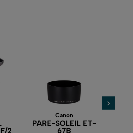
Canon
L
PARE-SOLEIL ET-
PAR
F/2
67B