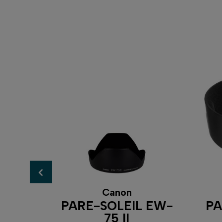
Canon
 EW-
PARE-SOLEIL EW-
PA
75 II