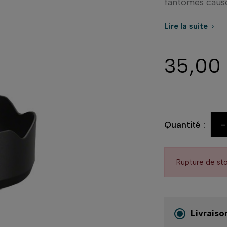
fantômes causés
Lire la suite

35,00
-
Quantité :
Rupture de st
Livraiso