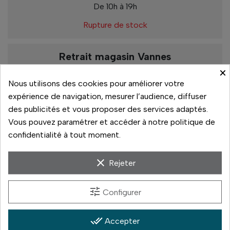
De 10h à 19h
Rupture de stock
Retrait magasin Vannes
×
De 10h à 13h
De 13h30 à 19h
Nous utilisons des cookies pour améliorer votre
expérience de navigation, mesurer l’audience, diffuser
Rupture de stock
des publicités et vous proposer des services adaptés.
Vous pouvez paramétrer et accéder à notre politique de
confidentialité à tout moment.
Paiement sécurisé
clear
Rejeter
14 jours pour changer d'avis
tune
Configurer
Livraison rapide
Paiement 3x sans frais
done_all
Accepter