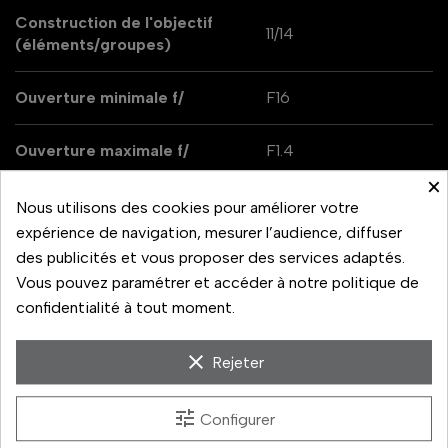
Construction de l'objectif
11/14
(éléments/groupes)
Ouverture minimale f/
F16
Ouverture maximale f/
F1.4
×
Diamètre x longueur
84,7x107,3
Nous utilisons des cookies pour améliorer votre
expérience de navigation, mesurer l’audience, diffuser
Distance focale
85 mm
des publicités et vous proposer des services adaptés.
Vous pouvez paramétrer et accéder à notre politique de
confidentialité à tout moment.
Monture d'objectif
Sony E
clear
Poids
642
Rejeter
Type de focale
Focale fixe
tune
Configurer