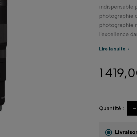
indispensable 
photographie c
photographie m
l'excellence da
Lire la suite

1 419,
-
Quantité :
Livraiso