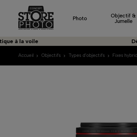
Objectif &
Photo
Jumelle
la voile
Découvre
Accueil
Objectifs
Types d'objectifs
Fixes hybri