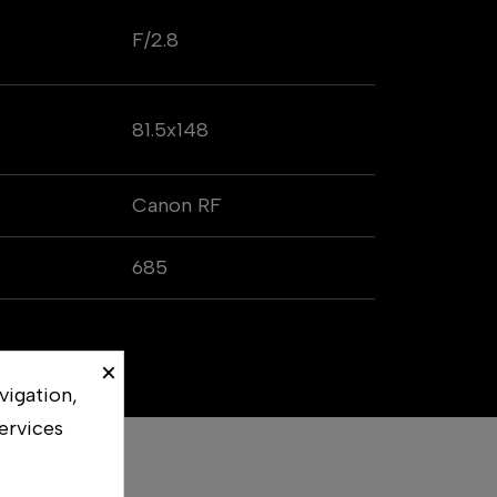
F/2.8
81.5x148
Canon RF
685
×
vigation,
ervices