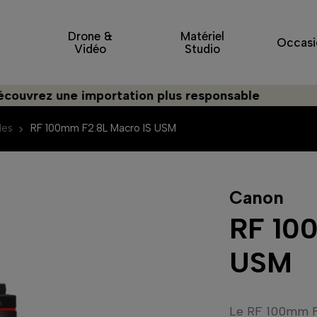
Drone &
Matériel
Occasi
Vidéo
Studio
z une importation plus responsable
des
RF 100mm F2.8L Macro IS USM
Canon
RF 10
USM
Le RF 100mm F