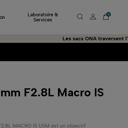
Laboratoire &
0
on
Services
Les sacs ONA traversent l'Atlantiq
0mm F2.8L Macro IS
2.8L MACRO IS USM est un objectif