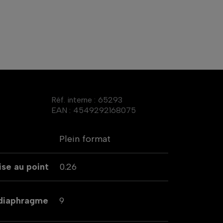
Réf. interne :
65293
EAN :
4549292168075
Plein format
se au point
0.26
 diaphragme
9