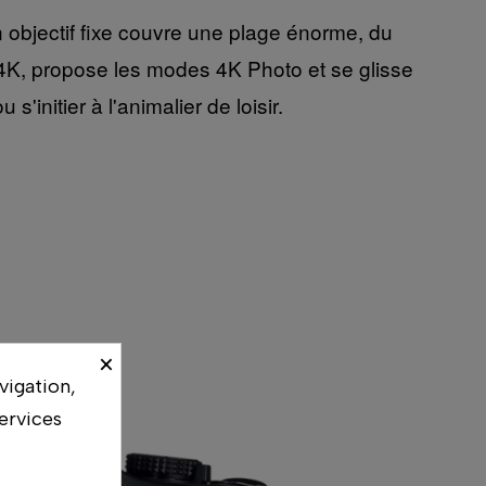
 objectif fixe couvre une plage énorme, du
4K, propose les modes 4K Photo et se glisse
'initier à l'animalier de loisir.
×
vigation,
ervices