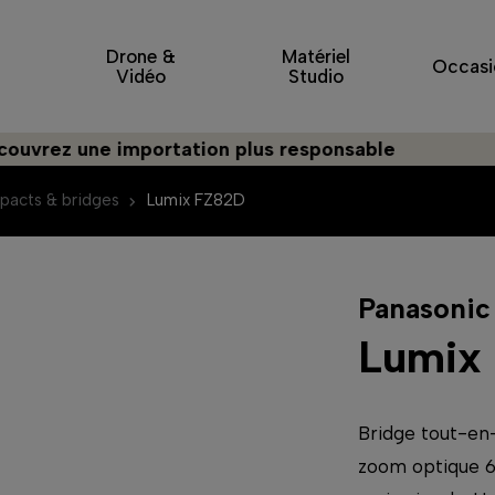
Drone &
Matériel
Occasi
Vidéo
Studio
une importation plus responsable
acts & bridges
Lumix FZ82D
Panasonic
Lumix
Bridge tout-en
zoom optique 6