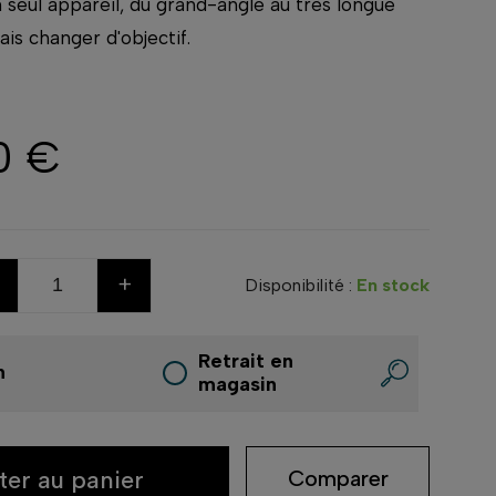
 seul appareil, du grand-angle au très longue
ais changer d'objectif.
0 €
+
Disponibilité :
En stock
Retrait en
n
magasin
ter au panier
Comparer