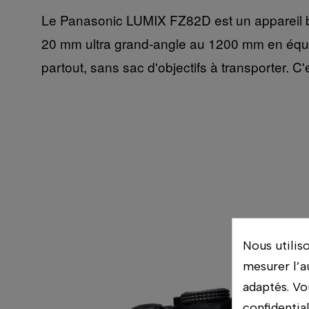
Le Panasonic LUMIX FZ82D est un appareil bri
20 mm ultra grand-angle au 1200 mm en équiv
partout, sans sac d'objectifs à transporter. C'
Nous utilis
mesurer l’a
adaptés. Vo
confidentia