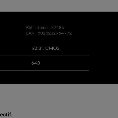
Réf. interne :
72486
EAN :
5025232964772
1/2.3", CMOS
640
ctif.