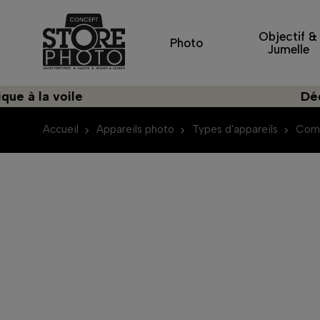
Objectif &
Photo
Jumelle
 voile
Découvrez 
Accueil
Appareils photo
Types d'appareils
Comp