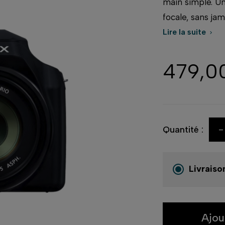
main simple. Un
focale, sans jam
Lire la suite

479,0
-
Quantité :
Livraiso
Ajou