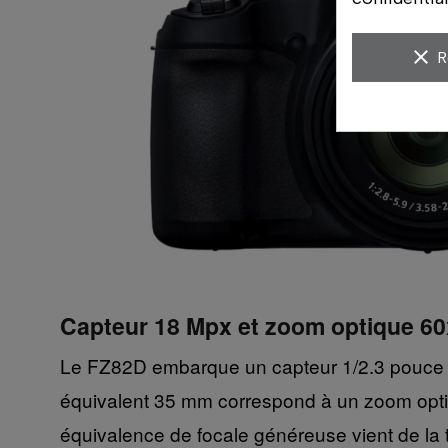
clear
R
Capteur 18 Mpx et zoom optique 6
Le FZ82D embarque un capteur 1/2.3 pouce d
équivalent 35 mm correspond à un zoom optiq
équivalence de focale généreuse vient de la t