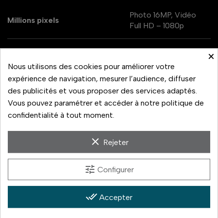
Photo 16MP, Vidéo
Millions pixels
Full HD – 1080p
Détails Capteur
BSI CMOS
×
Nous utilisons des cookies pour améliorer votre
Stockage
interne 8 MB
expérience de navigation, mesurer l’audience, diffuser
des publicités et vous proposer des services adaptés.
Vous pouvez paramétrer et accéder à notre politique de
Flash
Intégré
confidentialité à tout moment.
Batterie Kodak LB-
Alimentation
015
clear
Rejeter
Zoom optique
x4
tune
Configurer
done_all
Accepter