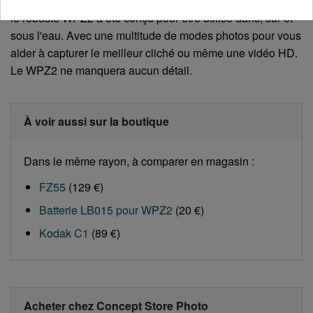
Résistant aux chocs, à la poussière et prêt pour l'aventure,
le robuste WPZ2 a été conçu pour être utilisé dans, sur et
sous l'eau. Avec une multitude de modes photos pour vous
aider à capturer le meilleur cliché ou même une vidéo HD.
Le WPZ2 ne manquera aucun détail.
À voir aussi sur la boutique
Dans le même rayon, à comparer en magasin :
FZ55
(129 €)
Batterie LB015 pour WPZ2
(20 €)
Kodak C1
(89 €)
Acheter chez Concept Store Photo