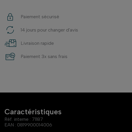
Paiement sécurisé
14 jours pour changer d'avis
Livraison rapide
Paiement 3x sans frais
Caractéristiques
Réf. interne :
71187
EAN :
0819900014006