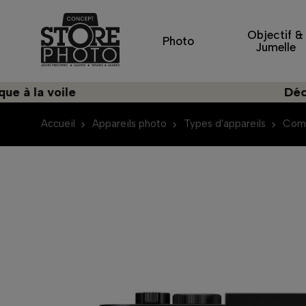
Objectif &
Photo
Jumelle
 voile
Découvrez 
Accueil
Appareils photo
Types d'appareils
Comp