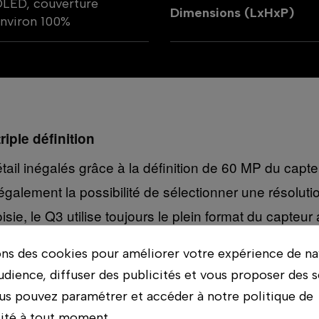
LED, couverture
Dimensions (LxHxP)
nviron 100%
iple définition
ail inégalés grâce à la définition de 60 MP du capte
re également la possibilité de sélectionner une résol
isie, le Q3 utilise toujours le plein format du capte
du processeur de la série Maestro dotée de la techno
ons des cookies pour améliorer votre expérience de na
udience, diffuser des publicités et vous proposer des s
us pouvez paramétrer et accéder à notre politique de
de macro intégré
lité à tout moment.