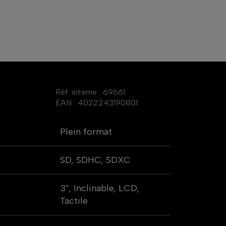
Réf. interne :
69661
EAN :
4022243190801
Plein format
SD, SDHC, SDXC
3", Inclinable, LCD,
Tactile