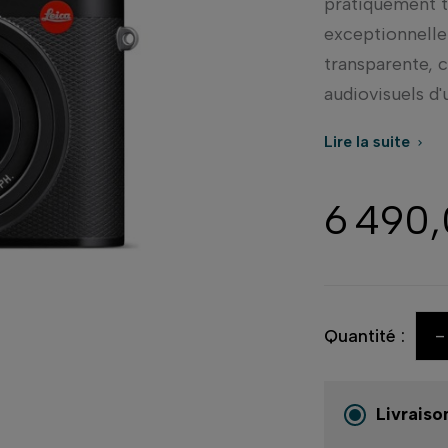
pratiquement to
exceptionnelle
transparente, 
audiovisuels d'
Lire la suite

6 490
-
Quantité :
Livraiso