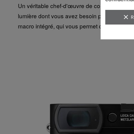
Un véritable chef-d'œuvre de conception optiq
lumière dont vous avez besoin pour donner vie
clear
R
macro intégré, qui vous permet de révéler les