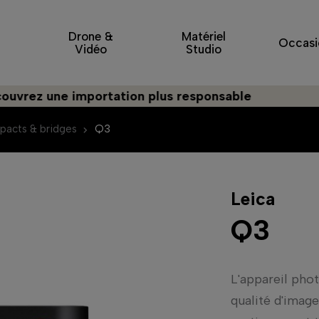
Drone &
Matériel
Occasi
Vidéo
Studio
une importation plus responsable
acts & bridges
Q3
Leica
Q3
L'appareil pho
qualité d'imag