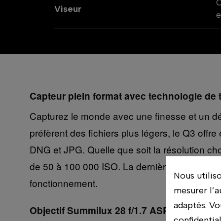
O
Viseur
e
Capteur plein format avec technologie de tr
Capturez le monde avec une finesse et un dét
préfèrent des fichiers plus légers, le Q3 off
DNG et JPG. Quelle que soit la résolution cho
de 50 à 100 000 ISO. La dernière génération 
Nous utilis
fonctionnement.
mesurer l’a
adaptés. Vo
Objectif Summilux 28 f/1.7 ASPH. avec mo
confidentia