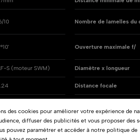
77mm
Distance minimale de mi
6/10
Nombre de lamelles du
°10'
Ouverture maximale f/
AF-S (moteur SWM)
Diamètre x longueur
.24
Distance focale
ikon AF
Stabilisation de l'object
ons des cookies pour améliorer votre expérience de na
udience, diffuser des publicités et vous proposer des s
ocale fixe
us pouvez paramétrer et accéder à notre politique de
lité à tout moment.