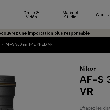
Drone &
Matériel
Occasi
Vidéo
Studio
 une importation plus responsable
AF-S 300mm F4E PF ED VR
Nikon
AF-S 
VR
Effacez les di