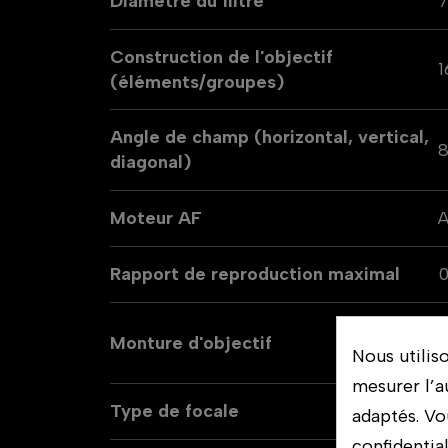
Diamètre du filtre
Construction de l'objectif
1
(éléments/groupes)
Angle de champ (horizontal, vertical,
8
diagonal)
Moteur AF
Rapport de reproduction maximal
0
Monture d'objectif
N
Nous utilis
mesurer l’a
Type de focale
F
adaptés. Vo
confidentia