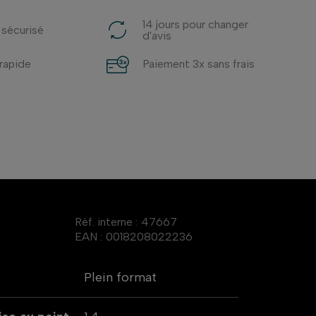
14 jours pour changer
 sécurisé
d'avis
 rapide
Paiement 3x sans frais
Réf. interne :
47667
EAN :
0018208022236
Plein format