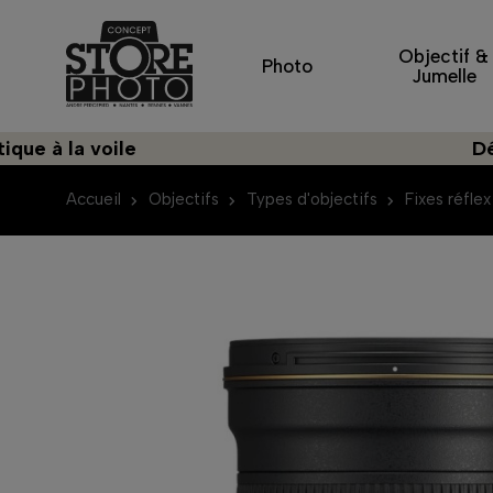
Objectif &
Photo
Jumelle
a voile
Découvrez
Accueil
Objectifs
Types d'objectifs
Fixes réflex