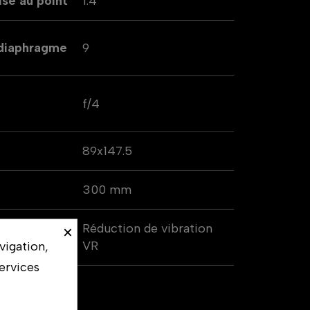
se au point
1.4
 diaphragme
9
f/4
89x147.5
300 mm
Réduction de vibration
×
if
VR
vigation,
ervices