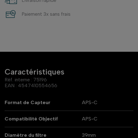
Livraison rapide
Paiement 3x sans frais
Caractéristiques
Réf. interne :
75196
EAN :
4547410554656
Format de Capteur
APS-C
Compatibilité Objectif
APS-C
Diamètre du filtre
39mm