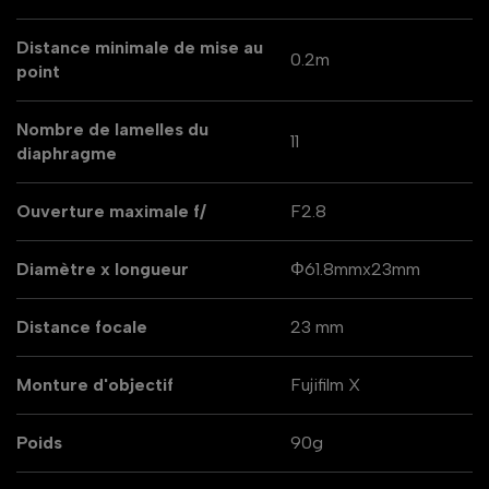
Distance minimale de mise au
0.2m
point
Nombre de lamelles du
11
diaphragme
Ouverture maximale f/
F2.8
Diamètre x longueur
Φ61.8mmx23mm
Distance focale
23 mm
Monture d'objectif
Fujifilm X
Poids
90g