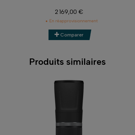
2 599,00 €
Prix
nement
En réapprovisionnement
Comparer
Produits similaires