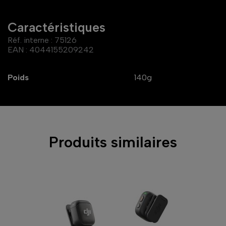
Caractéristiques
Réf. interne :
75126
EAN :
4044155209242
Poids
140g
Produits similaires