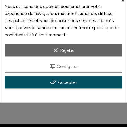
×
Nous utilisons des cookies pour améliorer votre
De 10h à 13h
De 13h30 à 19h
expérience de navigation, mesurer l’audience, diffuser
des publicités et vous proposer des services adaptés.
Rupture de stock
Vous pouvez paramétrer et accéder à notre politique de
confidentialité à tout moment.
clear
Rejeter
Paiement sécurisé
14 jours pour changer d'avis
tune
Configurer
Livraison rapide
done_all
Accepter
Paiement 3x sans frais