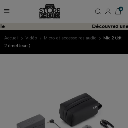
0
Découvrez une import
Accueil
Vidéo
Micro et accessoires audio
Mic 2 (kit
2 émetteurs)