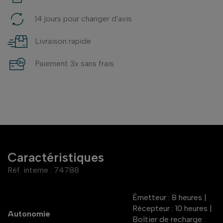
14 jours pour changer d'avis
Livraison rapide
Paiement 3x sans frais
Caractéristiques
Réf. interne :
74788
Émetteur : 8 heures |
Récepteur : 10 heures |
Autonomie
Boîtier de recharge :