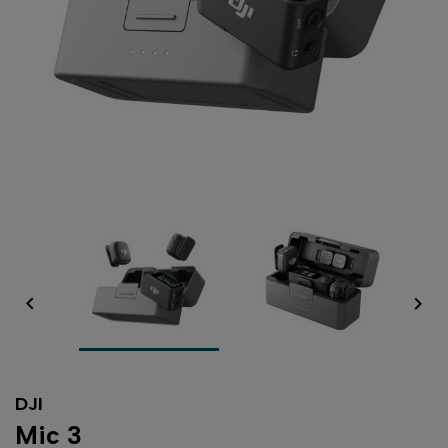


DJI
Mic 3