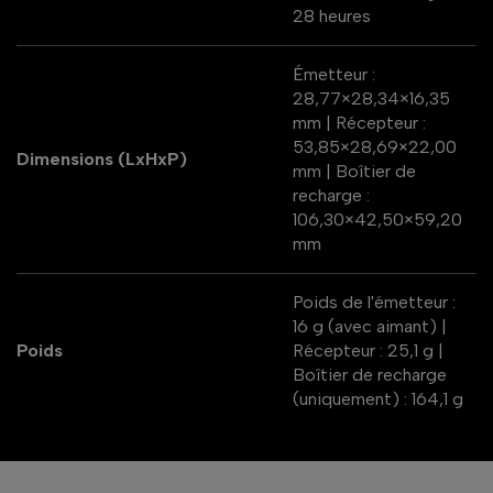
28 heures
Émetteur :
28,77×28,34×16,35
mm | Récepteur :
53,85×28,69×22,00
Dimensions (LxHxP)
mm | Boîtier de
recharge :
106,30×42,50×59,20
mm
Poids de l'émetteur :
16 g (avec aimant) |
Poids
Récepteur : 25,1 g |
Boîtier de recharge
(uniquement) : 164,1 g