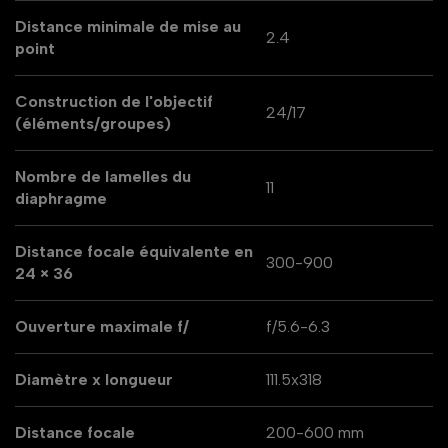
Distance minimale de mise au
2.4
point
Construction de l'objectif
24/17
(éléments/groupes)
Nombre de lamelles du
11
diaphragme
Distance focale équivalente en
300-900
24 × 36
Ouverture maximale f/
f/5.6-6.3
Diamètre x longueur
111.5x318
Distance focale
200-600 mm