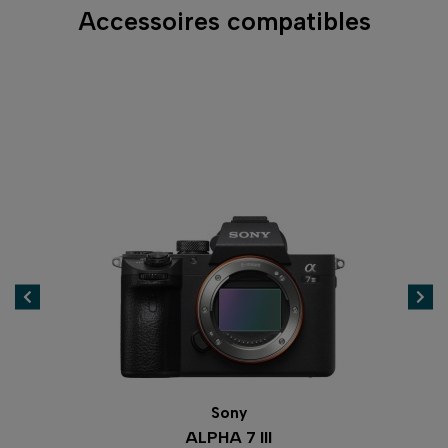
Accessoires compatibles
ony
Sony
 7 III
ALPHA 7R IV