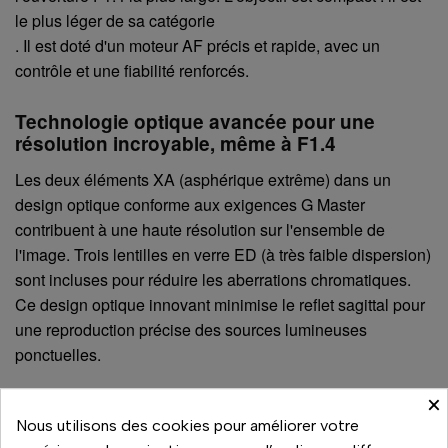
le plus léger de sa catégorie
. Il est doté d'un moteur AF précis et rapide, avec un
contrôle et une fiabilité renforcés.
Technologie optique avancée pour une
résolution incroyable, même à F1.4
Les deux éléments XA (asphérique extrême) dans un
design optique conforme aux exigences G Master
contribuent à une haute résolution sur l'ensemble de
l'image. Trois lentilles en verre ED (à très faible dispersion)
sont incluses pour réduire les aberrations chromatiques.
Ce design optique innovant minimise le reflet sagittal pour
une reproduction précise des sources lumineuses
ponctuelles.
×
Nous utilisons des cookies pour améliorer votre