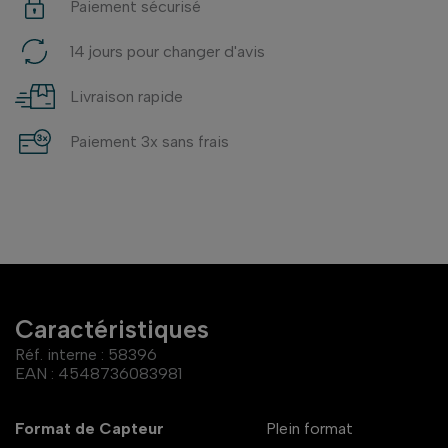
Paiement sécurisé
14 jours pour changer d'avis
Livraison rapide
Paiement 3x sans frais
Caractéristiques
Réf. interne :
58396
EAN :
4548736083981
Format de Capteur
Plein format