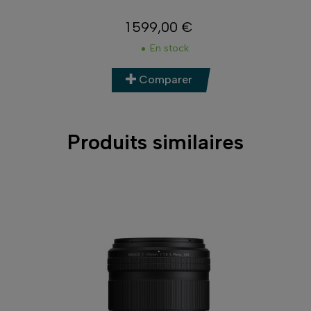
9,00 €
3 099,00 €
Prix
Prix
n stock
En stock
mparer
Comparer
Produits similaires