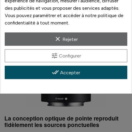
expérience de navigation, mesurer l’audience, diffuser
des publicités et vous proposer des services adaptés.
Vous pouvez paramétrer et accéder à notre politique de
confidentialité à tout moment.
clear
Rejeter
tune
Configurer
done_all
Accepter
La conception optique de pointe reproduit
fidèlement les sources ponctuelles