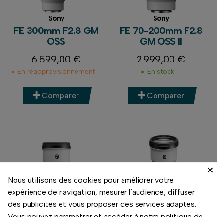
Sony
Sony
FE 300mm F2.8 GM
FE 70-200mm F2.8
OSS
GM OSS II
6 599,00 €
2 999,00 €
Prix
Prix
En réapprovisionnement
En stock
Comparer
Comparer
×
Nous utilisons des cookies pour améliorer votre
expérience de navigation, mesurer l’audience, diffuser
des publicités et vous proposer des services adaptés.
100€
Vous pouvez paramétrer et accéder à notre politique de