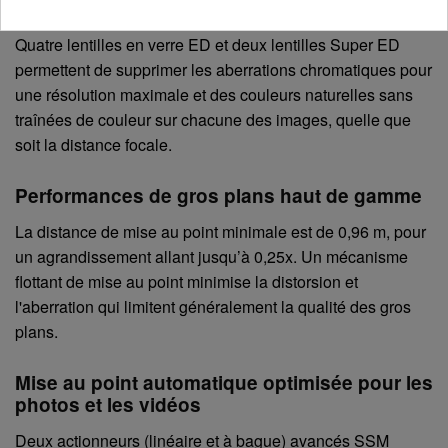
indésirable
Quatre lentilles en verre ED et deux lentilles Super ED
permettent de supprimer les aberrations chromatiques pour
une résolution maximale et des couleurs naturelles sans
traînées de couleur sur chacune des images, quelle que
soit la distance focale.
Performances de gros plans haut de gamme
La distance de mise au point minimale est de 0,96 m, pour
un agrandissement allant jusqu’à 0,25x. Un mécanisme
flottant de mise au point minimise la distorsion et
l'aberration qui limitent généralement la qualité des gros
plans.
Mise au point automatique optimisée pour les
photos et les vidéos
Deux actionneurs (linéaire et à bague) avancés SSM