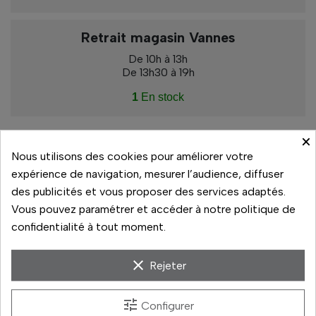
Retrait magasin Vannes
De 10h à 13h
De 13h30 à 19h
1
En stock
×
Nous utilisons des cookies pour améliorer votre
Paiement sécurisé
expérience de navigation, mesurer l’audience, diffuser
des publicités et vous proposer des services adaptés.
14 jours pour changer d'avis
Vous pouvez paramétrer et accéder à notre politique de
confidentialité à tout moment.
Livraison rapide
Paiement 3x sans frais
clear
Rejeter
tune
Configurer