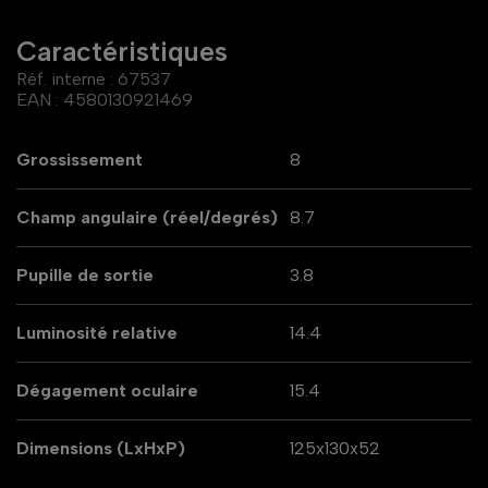
Caractéristiques
Réf. interne :
67537
EAN :
4580130921469
Grossissement
8
Champ angulaire (réel/degrés)
8.7
Pupille de sortie
3.8
Luminosité relative
14.4
Dégagement oculaire
15.4
Dimensions (LxHxP)
125x130x52