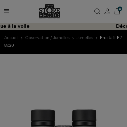
0
 la voile
Découvr
Accueil
Observation / Jumelles
Jumelles
Prostaff P7
8x30