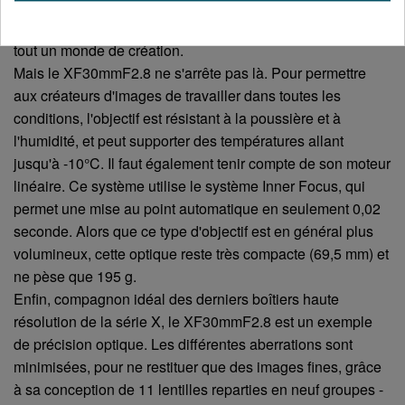
tout détail situé à 1,2 cm de l'objectif et jusqu'à l'infini peut
être photographié. Autant dire que cela ouvre la porte à
tout un monde de création.
Mais le XF30mmF2.8 ne s'arrête pas là. Pour permettre
aux créateurs d'images de travailler dans toutes les
conditions, l'objectif est résistant à la poussière et à
l'humidité, et peut supporter des températures allant
jusqu'à -10°C. Il faut également tenir compte de son moteur
linéaire. Ce système utilise le système Inner Focus, qui
permet une mise au point automatique en seulement 0,02
seconde. Alors que ce type d'objectif est en général plus
volumineux, cette optique reste très compacte (69,5 mm) et
ne pèse que 195 g.
Enfin, compagnon idéal des derniers boîtiers haute
résolution de la série X, le XF30mmF2.8 est un exemple
de précision optique. Les différentes aberrations sont
minimisées, pour ne restituer que des images fines, grâce
à sa conception de 11 lentilles reparties en neuf groupes -