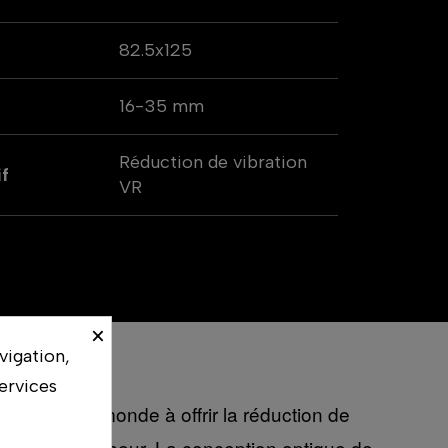
82.5x125
16-35 mm
Réduction de vibration
if
VR
×
vigation,
ervices
d-angle au monde à offrir la réduction de
 et dans le viseur. La conception optique de