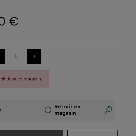
00 €
+
ock dans ce magasin.
Retrait en
n
magasin