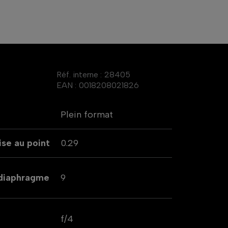
Réf. interne :
28405
EAN :
0018208021826
Plein format
se au point
0.29
 diaphragme
9
f/4