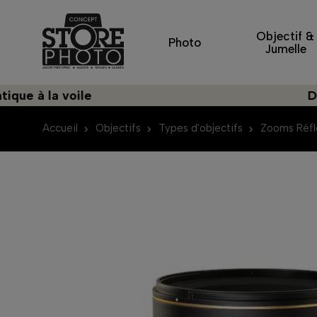
Objectif &
Photo
Jumelle
la voile
Découvre
Accueil
Objectifs
Types d'objectifs
Zooms Réfl