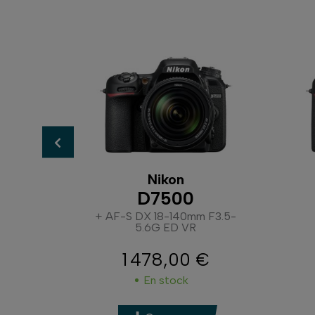
Nikon
D7500
F4 VR
+ AF-S DX 18-140mm F3.5-
5.6G ED VR
€
1 478,00 €
Prix
En stock