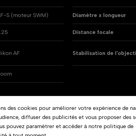
AF-S (moteur SWM)
Diamètre x longueur
.25
Distance focale
ikon AF
Stabilisation de l'object
Zoom
ons des cookies pour améliorer votre expérience de na
udience, diffuser des publicités et vous proposer des s
 reflex de format FX. Le premier objectif ultra gran
us pouvez paramétrer et accéder à notre politique de
ncroyablement stables à la fois au niveau du capteur
lité à tout moment.