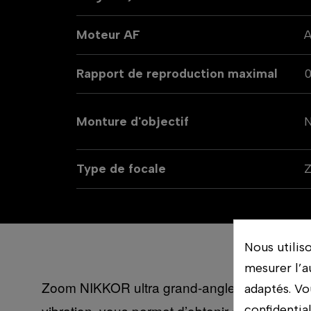
Moteur AF
Rapport de reproduction maximal
0
Monture d'objectif
N
Type de focale
Nous utilis
mesurer l’a
Zoom NIKKOR ultra grand-angle, conçu pour les
adaptés. Vo
vibration, vous permet d’obtenir des images i
confidentia