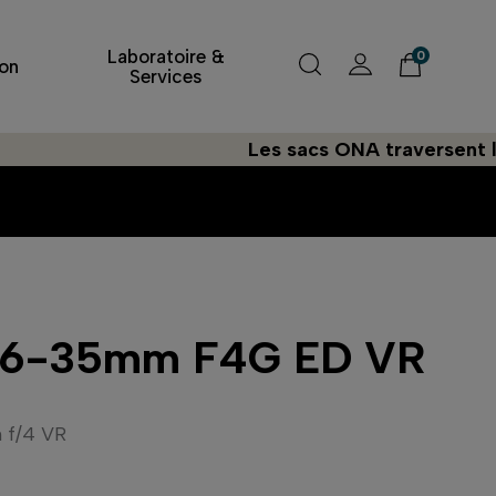
Laboratoire &
0
on
Services
Les sacs ONA traversent l'Atlantiq
16-35mm F4G ED VR
 f/4 VR