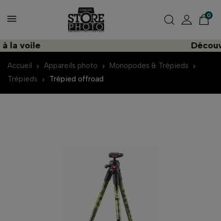
0
a voile
Découvrez
Accueil
Appareils photo
Monopodes & Trépieds
Trépieds
Trépied offroad