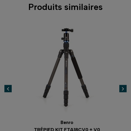
Produits similaires
Benro
TRÉPIED KIT FTA18CV0 + V0
TR