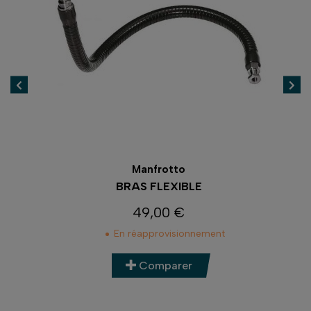
Manfrotto
ODE
BRAS FLEXIBLE
C
49,00 €
Prix
En réapprovisionnement
Comparer