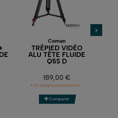
Coman
+
TRÉPIED VIDÉO
TRÉ
IDE
ALU TÊTE FLUIDE
ADV
Q5S D
189,00 €
Prix
En réapprovisionnement
En 
Comparer