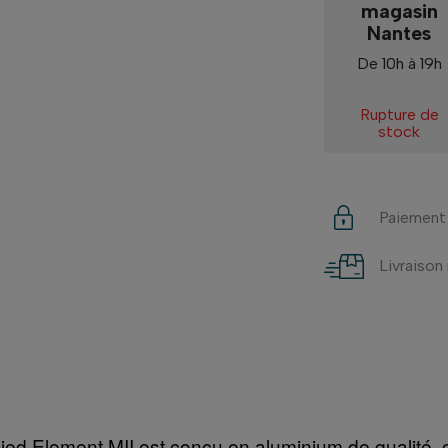
magasin
Nantes
De 10h à 19h
Rupture de
stock
Paiement
Livraison
ied Element MII est conçu en aluminium de qualité, ce