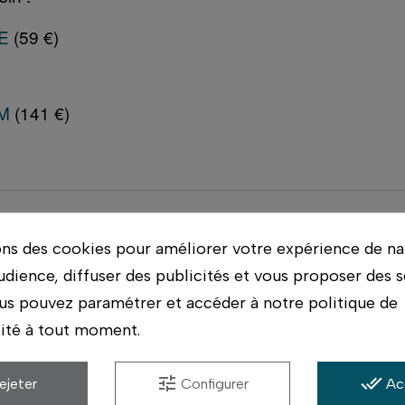
E
(59 €)
M
(141 €)
ons des cookies pour améliorer votre expérience de na
udience, diffuser des publicités et vous proposer des s
monte votre boîtier pour vérifier la tenue et la haut
us pouvez paramétrer et accéder à notre politique de
lité à tout moment.
ériel possible, et conseil par des photographes qui ut
s.
tune
done_all
ejeter
Configurer
Ac