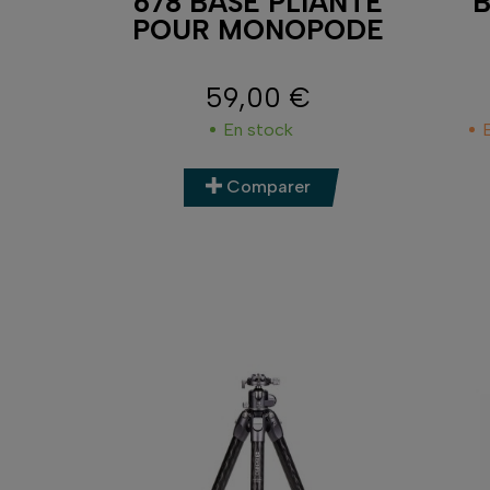
678 BASE PLIANTE
B
POUR MONOPODE
59,00 €
Prix
En stock
Comparer