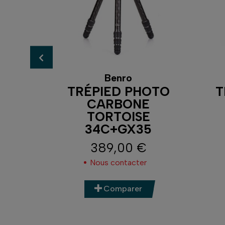
Benro
FREE
TRÉPIED PHOTO
T
LU
CARBONE
TORTOISE
34C+GX35
389,00 €
Prix
ment
Nous contacter
Comparer