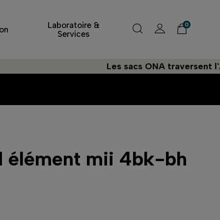
Laboratoire &
0
on
Services
Les sacs ONA traversent l'Atlanti
d élément mii 4bk-bh