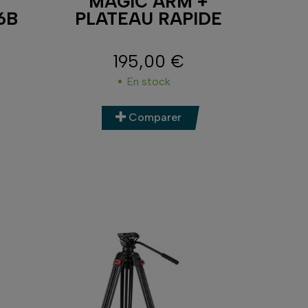
MAGIC ARM +
6B
PLATEAU RAPIDE
195,00 €
Prix
En stock
Comparer