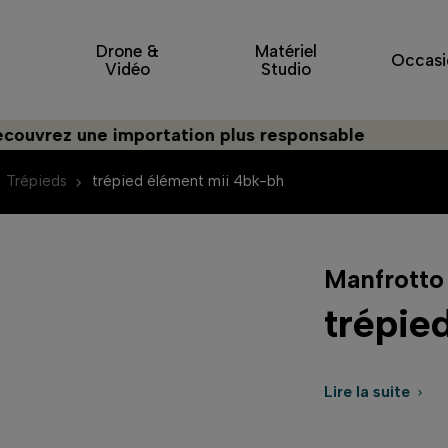
Drone &
Matériel
Occasi
Vidéo
Studio
z une importation plus responsable
Trépieds
trépied élément mii 4bk-bh
Manfrotto
trépie
Lire la suite
