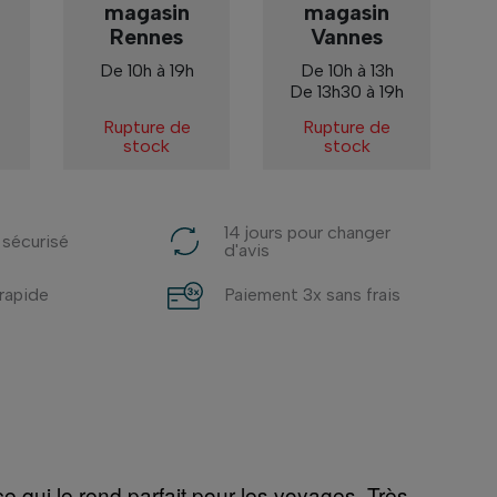
magasin
magasin
Rennes
Vannes
De 10h à 19h
De 10h à 13h
De 13h30 à 19h
Rupture de
Rupture de
stock
stock
14 jours pour changer
 sécurisé
d'avis
 rapide
Paiement 3x sans frais
 qui le rend parfait pour les voyages. Très