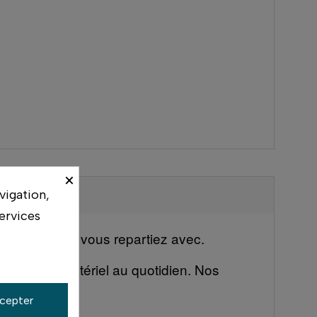
×
vigation,
ervices
eur avant que vous repartiez avec.
ilisent ce matériel au quotidien. Nos
cepter