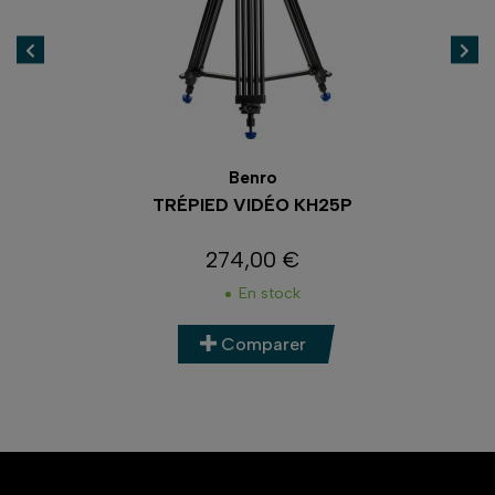
Benro
NE
TRÉPIED VIDÉO KH25P
C
274,00 €
Prix
En stock
Comparer