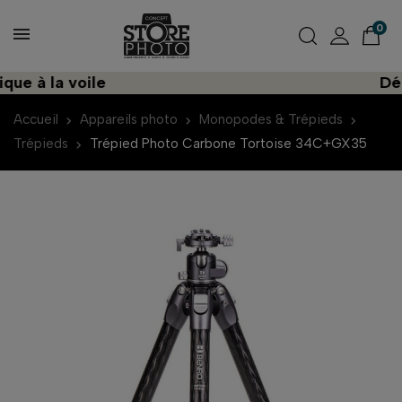
0
 à la voile
Décou
Accueil
Appareils photo
Monopodes & Trépieds
Trépieds
Trépied Photo Carbone Tortoise 34C+GX35