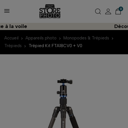
0
la voile
Découvre
Accueil
Appareils photo
Monopodes & Trépieds
Trépieds
Trépied Kit FTA18CV0 + V0