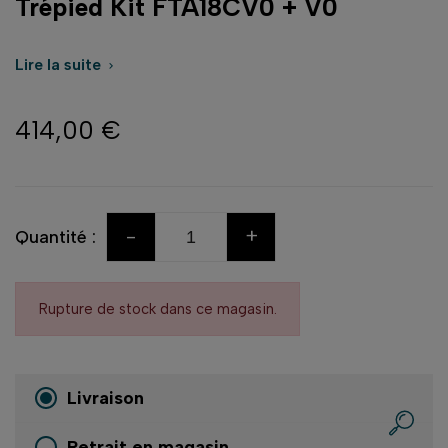
Trépied Kit FTA18CV0 + V0
Lire la suite

414,00 €
-
+
Quantité :
Rupture de stock dans ce magasin.
Livraison
Retrait en magasin