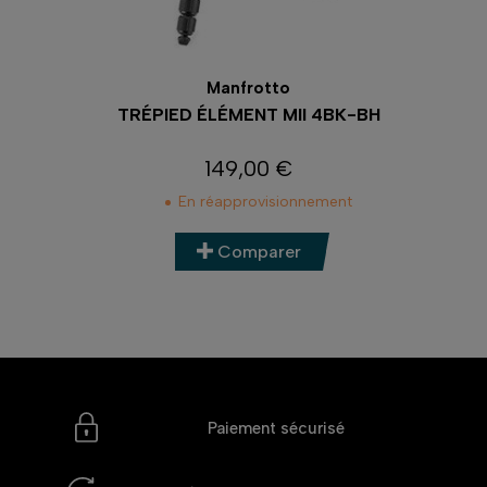
Manfrotto
E
TRÉPIED ÉLÉMENT MII 4BK-BH
TR
149,00 €
Prix
En réapprovisionnement
Comparer
Paiement sécurisé