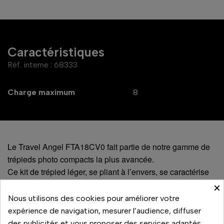
Caractéristiques
Réf. interne :
68333
Charge maximum
8
Le Travel Angel FTA18CV0 fait partie de notre gamme de
trépieds photo compacts la plus avancée.
Ce kit de trépied léger, se pliant à l’envers, se caractérise
par des jambes en fibre de carbone 9x couches avec un
×
corps en magnésium et des bagues à vis, une alliance qui
Nous utilisons des cookies pour améliorer votre
offre une performance sans compromis.
expérience de navigation, mesurer l’audience, diffuser
L’une des jambes du trépied peut être facilement convertie
des publicités et vous proposer des services adaptés.