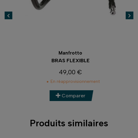
Manfrotto
ODE
BRAS FLEXIBLE
C
49,00 €
Prix
En réapprovisionnement
Comparer
Produits similaires