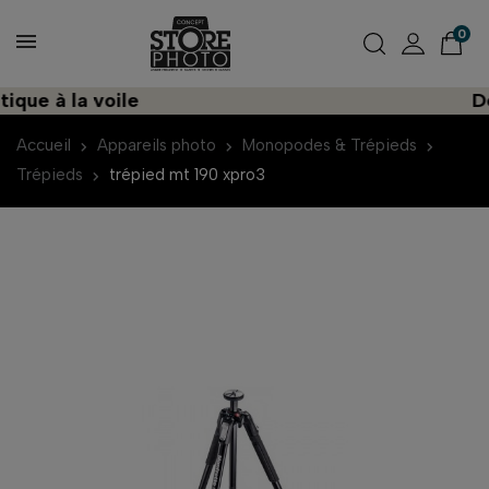
0
e à la voile
Déco
Accueil
Appareils photo
Monopodes & Trépieds
Trépieds
trépied mt 190 xpro3