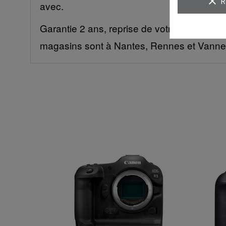
clear
R
avec.
Garantie 2 ans, reprise de votre ancien mat
magasins sont à Nantes, Rennes et Vanne