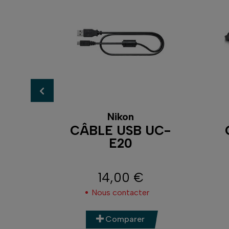
Nikon
IFFE
CÂBLE USB UC-
E20
14,00 €
Prix
r
Nous contacter
Comparer