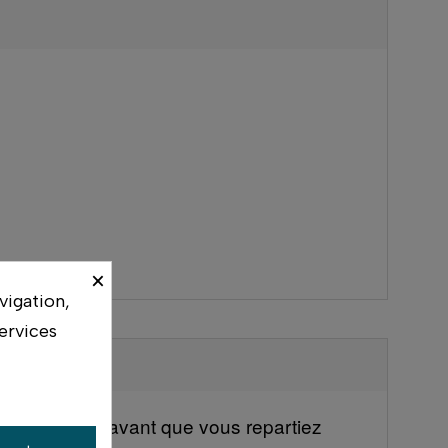
×
vigation,
ervices
votre boîtier avant que vous repartiez