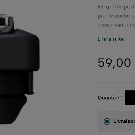
les griffes por
pied étanche e
conservant une 
Lire la suite

59,00
-
Quantité :
Livraiso