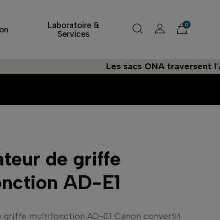
Laboratoire &
0
on
Services
Les sacs ONA traversent l'Atlantiq
teur de griffe
onction AD-E1
e griffe multifonction AD-E1 Canon convertit