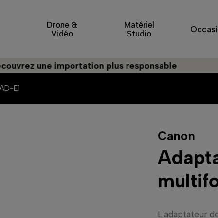
Drone &
Matériel
Occasi
Vidéo
Studio
 une importation plus responsable
 AD-E1
Canon
Adapta
multif
L'adaptateur d