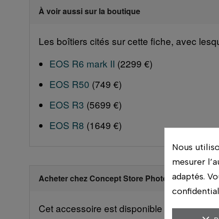
À voir aussi sur la boutique
Les boîtiers cités sur cette fiche, avec les
EOS R6 mark II
(2299 €)
EOS R50
(749 €)
EOS R3
(5699 €)
EOS R8
(1649 €)
Nous utilis
mesurer l’a
adaptés. Vo
Acheter chez Concept Store Photo
confidentia
Cet accessoire est disponible dans nos mag